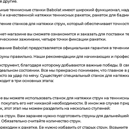
е другие.
ные теннисные станки Babolat имеют широкий функционал, на
й и качественной натяжки теннисных ракеток, ракеток для бадм
ление станков для натяжки струн, который обеспечивает точнос
ет-магазине вы сможете ознакомится и заказать для поставки т
тическими зажимами
, четыре точки фиксации ракетки.
вание Babolat предоставляется официальная гарантия в течении 
труны правильно. Наши рекомендации для начинающих и профе
инструмент, благодаря которому добываются важные победы. В свя
деальном состоянии. Все мы прекрасно понимаем, что главное в р
осто за удар по мячу. Существует специальный станок для натяжки
одит в три основных этапа:
пе вы можете использовать
станок для натяжки струн на теннисн
покупать его нет никакой необходимости. В ином же случае при
ак, этот этап мы можем разделить на несколько ступеней:
а струн.
Вам заранее нужно подготовить струны для дальнейшей у
 Обязательно считайте количество струн.
реходим к ракетке. Ее нужно избавить от старых струн. Возьмит