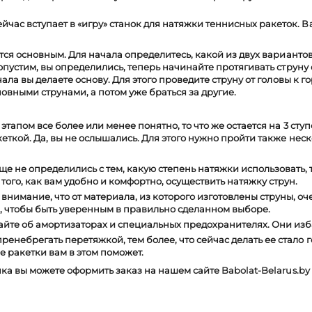
ейчас вступает в «игру» станок для натяжки теннисных ракеток. 
ется основным. Для начала определитесь, какой из двух варианто
пустим, вы определились, теперь начинайте протягивать струну о
чала вы делаете основу. Для этого
проведите струну от головы к 
новными струнами, а потом уже браться за другие.
этапом все более или менее понятно, то что же остается на 3 ступ
еткой. Да, вы не ослышались. Для этого нужно пройти также неско
ще не определились с тем, какую степень натяжки использовать
 того, как вам удобно и комфортно, осуществить натяжку струн.
внимание, что от материала, из которого изготовлены струны, о
, чтобы быть уверенным в правильно сделанном выборе.
йте об амортизаторах и специальных предохранителях. Они избав
пренебрегать перетяжкой, тем более, что сейчас делать ее стало 
 ракетки вам в этом поможет.
нка вы можете оформить заказ на нашем сайте
Babolat-Belarus.by