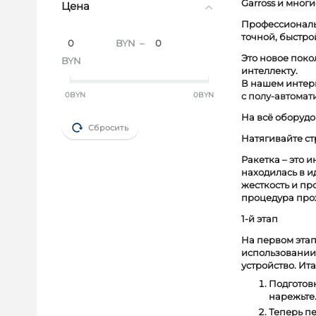
Garross и многи
Цена
Профессиональ
точной, быстро
BYN
–
Это новое поко
BYN
интеллекту.
В нашем интерн
c полу-автома
0
BYN
0
BYN
На всё оборудо
Сбросить
Натягивайте с
Ракетка – это 
находилась в и
жесткость и пр
процедура прох
1-й этап
На первом эта
использовании 
устройство. Ит
Подготовк
нарежьте.
Теперь пе